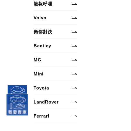
龍報呼哩
Volvo
衛你對決
Bentley
MG
Mini
Toyota
LandRover
Ferrari