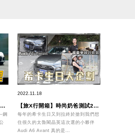
2022.11.18
【新車入庫】開箱絕版神車僅跑1千公里，最後一台 R8 /2022 Audi R8 Coupe V10 Performance
【旅X行開箱】時尚奶爸測試2020 A6 Avant 40TDI真實油耗!終於訂到超級難訂的太魯閣晶英!老婆生日能不能過關呢?
—鋼
每年的希卡生日又到拉終於搶到我們想
公
住很久的太魯閣晶英這次選的小夥伴
Audi A6 Avant 真的是...