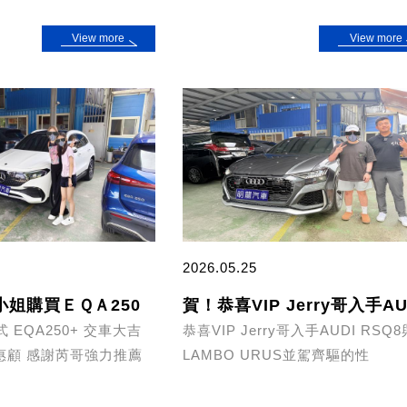
View more
View more
2026.05.25
姐購買ＥＱＡ250
 EQA250+ 交車大吉
恭喜VIP Jerry哥入手AUDI RSQ8
惠顧 感謝芮哥強力推薦
LAMBO URUS並駕齊驅的性