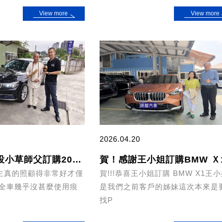
View more
View more
2026.04.20
賀！感謝南投小草師父訂購2017 G11 730I
賀！感謝王小姐訂購BMW Ｘ
車主真的照顧得非常好才僅
賀!!!恭喜王小姐訂購 BMW X1王
 全車幾乎沒甚麼使用痕
是我們之前客戶的姊妹這次本來是
找P