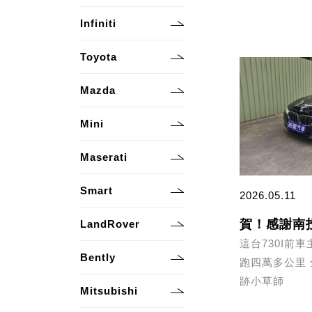
Infiniti
Toyota
Mazda
Mini
Maserati
Smart
2026.05.11
LandRover
這台730I前
Bently
跑四萬多公里
跡小草師
Mitsubishi