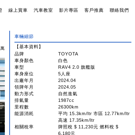
證
線上賞車
汽車教室
影片專區
客戶推薦
聯絡我們
車輛細節
【基本資料】
7萬
品牌
TOYOTA
車身顏色
白色
車型
RAV4 2.0 旗艦版
車身座位
5人座
出廠年月
2024.04
領牌年月
2024.05
動力形式
自然進氣
排氣量
1987cc
里程數
26300km
能源消耗
平均 15.3km/ltr 市區 12.77km/ltr
高速 17.35km/ltr
相關稅率
牌照稅 $ 11,230元 燃料稅 $
6,180元