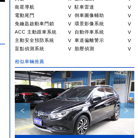
衛星導航
V
駐車雷達
V
電動尾門
V
倒車圖像輔助
V
免鑰匙啟動車門鎖
V
環景影像系統
V
ACC 主動跟車系統
V
自動停車系統
V
主動安全預防系統
V
車道偏離警示
V
盲點偵測系統
V
胎壓偵測
V
相似車輛推薦