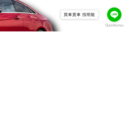
買車賣車 找明龍
導覽
社群連結
品牌連結
消息
影片專區
FACEBOOK
Benz
簡介
客戶推薦
LINE@
BMW
保證
我要賣車
YouTube
Porsche