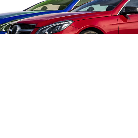
網站
最新
.com
公司
明龍
05號