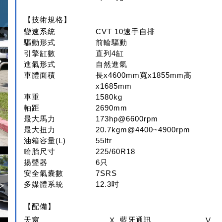
【技術規格】
變速系統
CVT 10速手自排
驅動形式
前輪驅動
引擎缸數
直列4缸
進氣形式
自然進氣
車體面積
長x4600mm寬x1855mm高
x1685mm
車重
1580kg
軸距
2690mm
最大馬力
173hp@6600rpm
最大扭力
20.7kgm@4400~4900rpm
油箱容量(L)
55ltr
輪胎尺寸
225/60R18
揚聲器
6只
安全氣囊數
7SRS
多媒體系統
12.3吋
【配備】
天窗
X
藍牙通訊
V