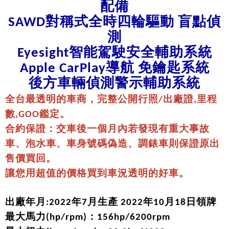
配備
SAWD
對稱式全時四輪驅動 盲點偵
測
Eyesight
智能駕駛安全輔助系統
Apple CarPlay
導航 免鑰匙系統
後方車輛偵測警示輔助系統
全台最透明的車商，完整公開行照/出廠證,里程
數,GOO鑑定。
合約保證：交車後一個月內若發現有重大事故
車、泡水車、車身號碼偽造、調錶車則保證原出
售價買回。
讓您用超值的價格買到車況透明的好車。
出廠年月:2022年7月生產 2022年10月18日領牌
最大馬力(hp/rpm)：156hp/6200rpm