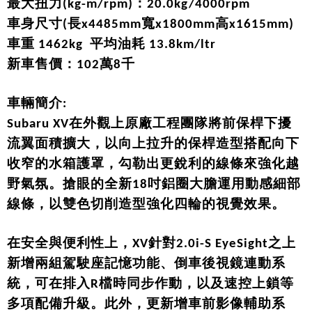
最大扭力(kg-m/rpm)：20.0kg/4000rpm
車身尺寸(長x4485mm寬x1800mm高x1615mm)
車重 1462kg 平均油耗 13.8km/ltr
新車售價：102萬8千
車輛簡介:
Subaru XV
在外觀上原廠工程團隊將前保桿下擾
流翼面積擴大，以向上拉升的保桿造型搭配向下
收窄的水箱護罩，勾勒出更銳利的線條來強化越
野氣氛。搶眼的全新18吋鋁圈大膽運用動感細部
線條，以雙色切削造型強化四輪的視覺效果。
在安全與便利性上，XV針對2.0i-S EyeSight之上
新增兩組駕駛座記憶功能、倒車後視鏡連動系
統，可在排入R檔時同步作動，以及速控上鎖等
多項配備升級。此外，更新增車前影像輔助系