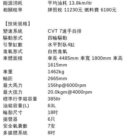
能源消耗
平均油耗 13.8km/ltr
相關稅率
牌照稅 11230元 燃料費 6180元
【技術規格】
變速系統
CVT 7速手自排
驅動形式
四輪驅動
引擎缸數
水平對臥4缸
進氣形式
自然進氣
車體面積
車長 4485mm 車寬 1800mm 車高
1615mm
車重
1462kg
軸距
2665mm
最大馬力
156hp@6000rpm
最大扭力
20.0kgm@4000rpm
標準行李箱容量
385ltr
油箱容量(L)
63L
輪胎尺寸
18吋
揚聲器
6只
安全氣囊數
7安
多媒體系統
8吋