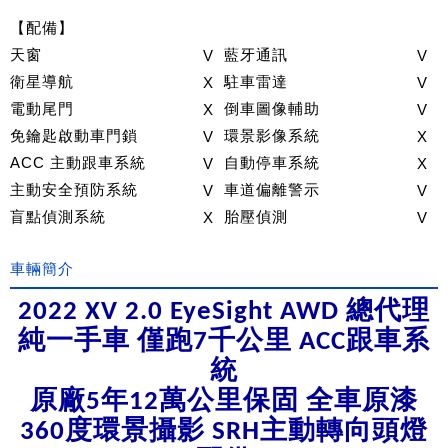
【配備】
天窗
V
藍牙通訊
V
衛星導航
X
駐車雷達
V
電動尾門
X
倒車圖像輔助
V
免鑰匙啟動車門鎖
V
環景影像系統
X
ACC 主動跟車系統
V
自動停車系統
X
主動安全預防系統
V
車道偏離警示
V
盲點偵測系統
X
胎壓偵測
V
車輛簡介
2022 XV 2.0 EyeSight AWD
總代理
純一手車 僅跑7千公里 ACC跟車系
統
原廠5年12萬公里保固 全車原漆
360
度環景攝影 SRH主動轉向頭燈