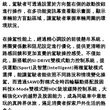
統，駕駛者可透過設置於方向盤右側的啟動按鈕
進行操作，在多功能資訊幕查看顯示畫面，顯示
車輛前方盲點區域，讓駕駛者掌握車輛周圍的環
境狀況。
在操駕性能上，經過精心調設的前後懸吊系統，
將圈簧係數和阻尼設定進行優化，提供更清晰的
路感回饋和更加直覺的駕駛操控感受。不僅如
此，新搭載的SI-DRIVE雙模式動力控制系統，提
供運動(Sport)及智慧(Intelligent)兩種駕駛模式
選擇，能讓駕駛者能依照不同路況和情境變化操
駕。而透過SAWD對稱式全時四輪驅動搭配脫困
科技X-Mode雙模式附HDC陡坡緩降控制系統，大
幅強化XV的越野及脫困能力，成為同級車中最敢
玩的真跨界休旅，滿足消費者探索戶外生活的熱