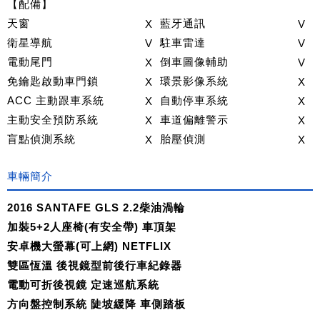
【配備】
天窗
X
藍牙通訊
V
衛星導航
V
駐車雷達
V
電動尾門
X
倒車圖像輔助
V
免鑰匙啟動車門鎖
X
環景影像系統
X
ACC 主動跟車系統
X
自動停車系統
X
主動安全預防系統
X
車道偏離警示
X
盲點偵測系統
X
胎壓偵測
X
車輛簡介
2016 SANTAFE GLS 2.2柴油渦輪
加裝5+2人座椅(有安全帶) 車頂架
安卓機大螢幕(可上網) NETFLIX
雙區恆溫 後視鏡型前後行車紀錄器
電動可折後視鏡 定速巡航系統
方向盤控制系統 陡坡緩降 車側踏板