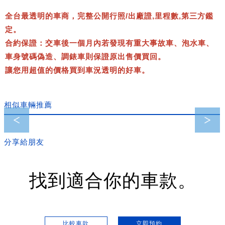
全台最透明的車商，完整公開行照/出廠證,里程數,第三方鑑
定。
合約保證：交車後一個月內若發現有重大事故車、泡水車、
車身號碼偽造、調錶車則保證原出售價買回。
讓您用超值的價格買到車況透明的好車。
相似車輛推薦
F-type P450 R-Dynamic 總代理(已售出)
分享給朋友
找到適合你的車款。
比較車款
立即預約