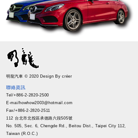
明龍汽車 © 2020 Design By créer
聯絡資訊
Tel/+886-2-2820-2500
E-mai/howhow2003@hotmail.com
Fax/+886-2-2820-2511
112 台北市北投區承德路六段505號
No. 505, Sec. 6, Chengde Rd., Beitou Dist., Taipei City 112,
Taiwan (R.O.C.)