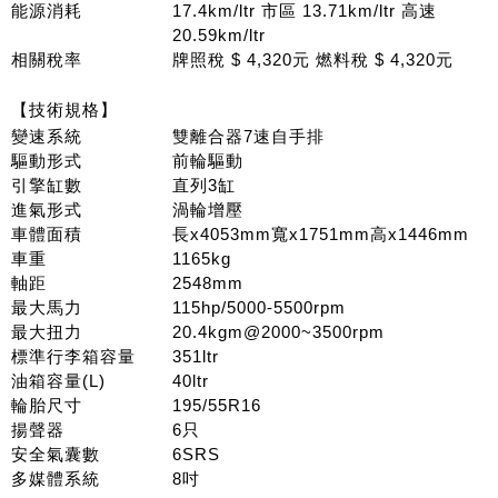
能源消耗
17.4km/ltr 市區 13.71km/ltr 高速
20.59km/ltr
相關稅率
牌照稅 $ 4,320元 燃料稅 $ 4,320元
【技術規格】
變速系統
雙離合器7速自手排
驅動形式
前輪驅動
引擎缸數
直列3缸
進氣形式
渦輪增壓
車體面積
長x4053mm寬x1751mm高x1446mm
車重
1165kg
軸距
2548mm
最大馬力
115hp/5000-5500rpm
最大扭力
20.4kgm@2000~3500rpm
標準行李箱容量
351ltr
油箱容量(L)
40ltr
輪胎尺寸
195/55R16
揚聲器
6只
安全氣囊數
6SRS
多媒體系統
8吋