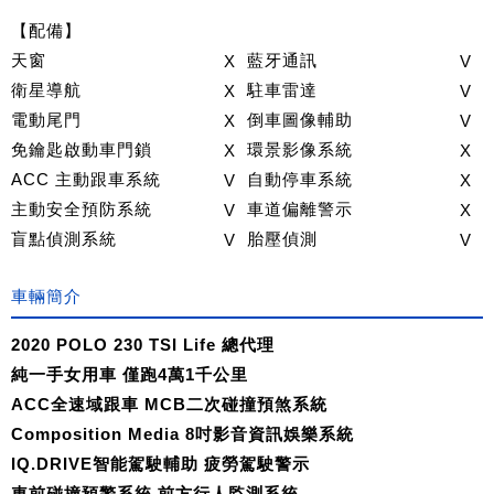
【配備】
天窗
X
藍牙通訊
V
衛星導航
X
駐車雷達
V
電動尾門
X
倒車圖像輔助
V
免鑰匙啟動車門鎖
X
環景影像系統
X
ACC 主動跟車系統
V
自動停車系統
X
主動安全預防系統
V
車道偏離警示
X
盲點偵測系統
V
胎壓偵測
V
車輛簡介
2020 POLO 230 TSI Life 總代理
純一手女用車 僅跑4萬1千公里
ACC全速域跟車 MCB二次碰撞預煞系統
Composition Media 8吋影音資訊娛樂系統
IQ.DRIVE智能駕駛輔助 疲勞駕駛警示
車前碰撞預警系統 前方行人監測系統