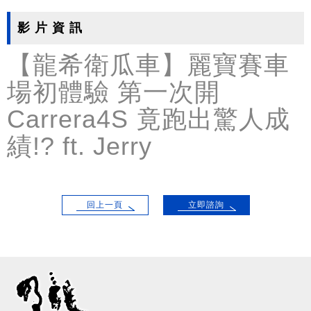
影 片 資 訊
【龍希衛瓜車】麗寶賽車
場初體驗 第一次開
Carrera4S 竟跑出驚人成
績!? ft. Jerry
回上一頁
立即諮詢