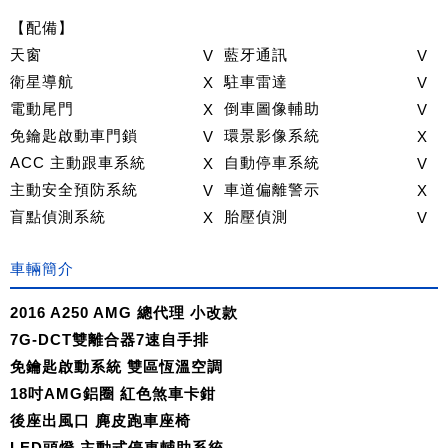
【配備】
天窗
V
藍牙通訊
V
衛星導航
X
駐車雷達
V
電動尾門
X
倒車圖像輔助
V
免鑰匙啟動車門鎖
V
環景影像系統
X
ACC 主動跟車系統
X
自動停車系統
V
主動安全預防系統
V
車道偏離警示
X
盲點偵測系統
X
胎壓偵測
V
車輛簡介
2016 A250 AMG 總代理 小改款
7G-DCT雙離合器7速自手排
免鑰匙啟動系統 雙區恆溫空調
18吋AMG鋁圈 紅色煞車卡鉗
後座出風口 麂皮跑車座椅
LED頭燈 主動式停車輔助系統