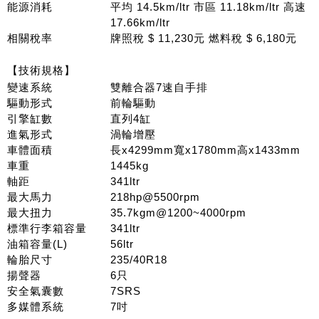
能源消耗
平均 14.5km/ltr 市區 11.18km/ltr 高速
17.66km/ltr
相關稅率
牌照稅 $ 11,230元 燃料稅 $ 6,180元
【技術規格】
變速系統
雙離合器7速自手排
驅動形式
前輪驅動
引擎缸數
直列4缸
進氣形式
渦輪增壓
車體面積
長x4299mm寬x1780mm高x1433mm
車重
1445kg
軸距
341ltr
最大馬力
218hp@5500rpm
最大扭力
35.7kgm@1200~4000rpm
標準行李箱容量
341ltr
油箱容量(L)
56ltr
輪胎尺寸
235/40R18
揚聲器
6只
安全氣囊數
7SRS
多媒體系統
7吋