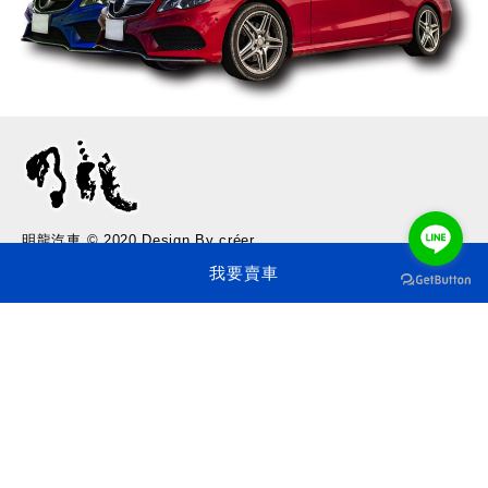
明龍汽車 © 2020 Design By créer
我要賣車
聯絡資訊
Tel/+886-2-2820-2500
E-mai/howhow2003@hotmail.com
Fax/+886-2-2820-2511
112 台北市北投區承德路六段505號
No. 505, Sec. 6, Chengde Rd., Beitou Dist., Taipei City 112,
Taiwan (R.O.C.)
網站導覽