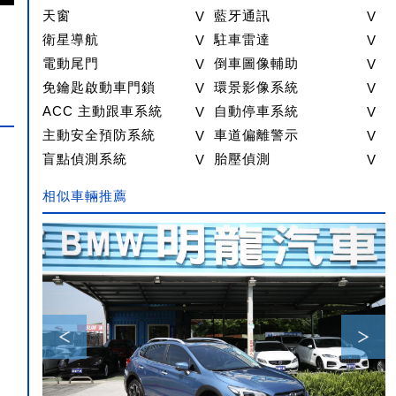
天窗
V
藍牙通訊
V
衛星導航
V
駐車雷達
V
電動尾門
V
倒車圖像輔助
V
免鑰匙啟動車門鎖
V
環景影像系統
V
ACC 主動跟車系統
V
自動停車系統
V
主動安全預防系統
V
車道偏離警示
V
盲點偵測系統
V
胎壓偵測
V
相似車輛推薦