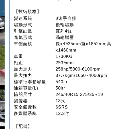
【技術規格】
變速系統
9速手自排
驅動形式
後輪驅動
引擎缸數
直列4缸
進氣形式
渦輪增壓
車體面積
長x4935mm寬x1852mm高
x1460mm
車重
1730KG
軸距
2939mm
最大馬力
258hp/5800-6100rpm
最大扭力
37.7kgm/1650~4000rpm
標準行李箱容量
540ltr
油箱容量(L)
50ltr
輪胎尺寸
245/40R19 275/35R19
揚聲器
13只
安全氣囊數
6SRS
多媒體系統
12.3吋
【配備】