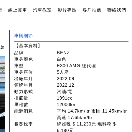
證
線上賞車
汽車教室
影片專區
客戶推薦
聯絡我們
車輛細節
【基本資料】
8萬
品牌
BENZ
車身顏色
白色
車型
E300 AMG 總代理
車身座位
5人座
出廠年月
2022.09
領牌年月
2022.12
動力形式
汽油/電
排氣量
1991cc
里程數
12000km
能源消耗
平均 14.7km/ltr 市區 11.45km/ltr
高速 17.65km/ltr
相關稅率
牌照稅 $ 11,230元 燃料稅 $
6,180元