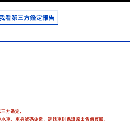
KAMIQ 豪華菁英版
第三方鑑定。
泡水車、車身號碼偽造、調錶車則保證原出售價買回。