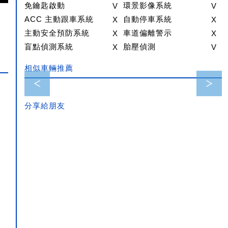
免鑰匙啟動
V
環景影像系統
V
ACC 主動跟車系統
X
自動停車系統
X
主動安全預防系統
X
車道偏離警示
X
盲點偵測系統
X
胎壓偵測
V
相似車輛推薦
320I M-Sport 總代理
分享給朋友