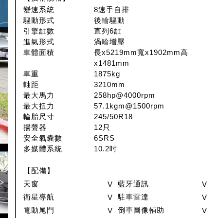
變速系統
8速手自排
驅動形式
後輪驅動
引擎缸數
直列6缸
進氣形式
渦輪增壓
車體面積
長x5219mm寬x1902mm高
x1481mm
車重
1875kg
軸距
3210mm
最大馬力
258hp@4000rpm
最大扭力
57.1kgm@1500rpm
輪胎尺寸
245/50R18
揚聲器
12只
安全氣囊數
6SRS
多媒體系統
10.2吋
【配備】
天窗
V
藍牙通訊
V
衛星導航
V
駐車雷達
V
電動尾門
V
倒車圖像輔助
V