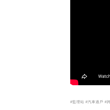
#監理站 #汽車過戶 #