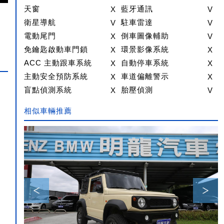
天窗
X
藍牙通訊
V
衛星導航
V
駐車雷達
V
電動尾門
X
倒車圖像輔助
V
免鑰匙啟動車門鎖
X
環景影像系統
X
ACC 主動跟車系統
X
自動停車系統
X
主動安全預防系統
X
車道偏離警示
X
盲點偵測系統
X
胎壓偵測
V
相似車輛推薦