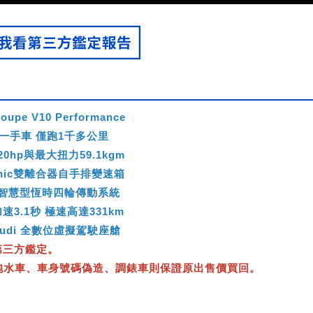
Coupe V10 Performance
 一手車 僅跑1千多公里
0hp與最大扭力59.1kgm
onic雙離合器自手排變速箱
ro 智慧型恆時四輪傳動系統
m加速3.1秒 極速高達331km
 Audi 全數位虛擬駕駛座艙
第三方鑑定。
泡水車、車身號碼偽造、調錶車則保證原出售價買回。